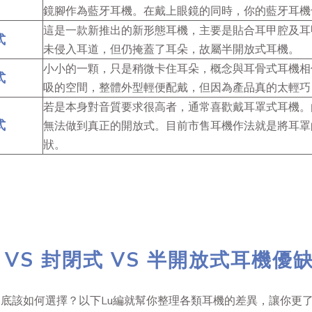
鏡腳作為藍牙耳機。在戴上眼鏡的同時，你的藍牙耳機
這是一款新推出的新形態耳機，主要是貼合耳甲腔及耳
式
未侵入耳道，但仍掩蓋了耳朵，故屬半開放式耳機。
小小的一顆，只是稍微卡住耳朵，概念與耳骨式耳機相
式
吸的空間，整體外型輕便配戴，但因為產品真的太輕巧
若是本身對音質要求很高者，通常喜歡戴耳罩式耳機。
式
無法做到真正的開放式。目前市售耳機作法就是將耳罩
狀。
 VS 封閉式 VS 半開放式耳機優
底該如何選擇？以下Lu編就幫你整理各類耳機的差異，讓你更