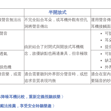
半開放式
讓聲音無法出
不完全貼合耳朵，或耳機外觀有些孔
運用聲音傳
洞將聲音傳出
耳機接觸面
聲音
可
耳
由於結合了封閉式與開放式耳機概
提
念，故優缺點也兩邊兼具，但非極致
透氣
可
缺
損危機
外
聽音樂，或需
適合需要聽到外界部分聲音時，或想
適合在室內
追求音質表現均衡
要隔音的吵
.S降噪耳機比較，重新定義視聽娛樂
》
確戴法推薦，享受安全聆聽樂趣
》