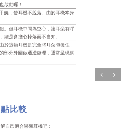
也啟動囉！
甲艇，使耳機不脫落。由於耳機本身
似。但耳機中間為空心，讓耳朵有呼
，總是會擔心掉落而不自知。
由於這類耳機是完全將耳朵包覆住，
的部分外圍做通透處理，通常呈現網
prev
next
缺點比較
了解自己適合哪類耳機吧：