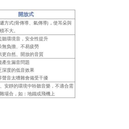
開放式
遞方式(骨傳導、氣傳導)，使
耳朵與
積不大。
監聽環境音，安全性提升
朵無負擔、不易疲勞
供更自然、開放的音質
能產生漏音問題
乏深度的低音效果
界聲音太嘈雜會備受干擾
、安靜的環境中聆聽音樂，不適合需
雜場合，如：地鐵或飛機上